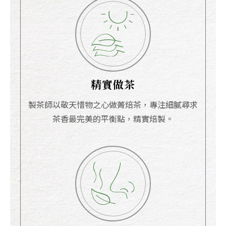
精實做茶
製茶師以敬天惜物之心做菁焙茶，專注細膩尋求
茶香最完美的平衡點，精實焙製。