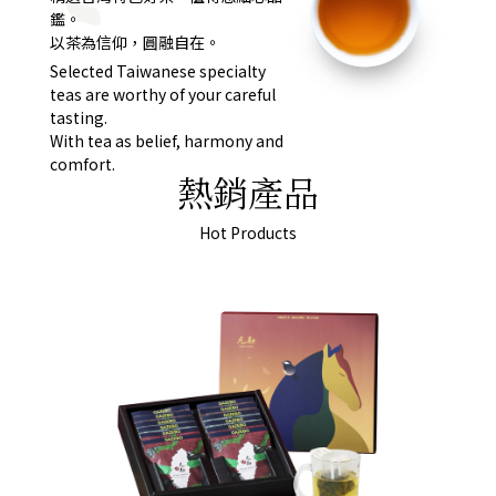
鑑。
以茶為信仰，圓融自在。
Selected Taiwanese specialty
teas are worthy of your careful
tasting.
With tea as belief, harmony and
comfort.
熱銷產品
Hot Products