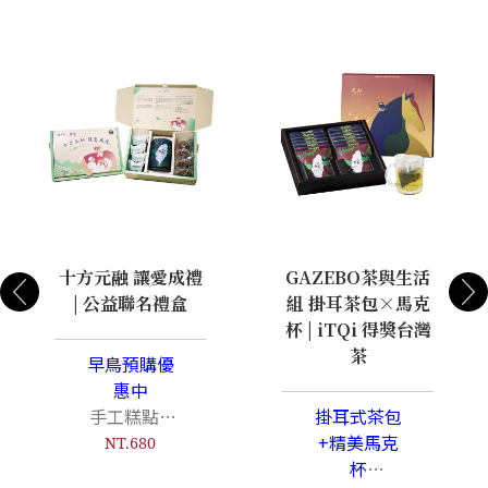
十方元融 讓愛成禮
GAZEBO茶與生活
| 公益聯名禮盒
組 掛耳茶包×馬克
杯 | iTQi 得獎台灣
茶
早鳥預購優
惠中
手工糕點&
掛耳式茶包
台灣高山茶
+精美馬克
NT.680
杯