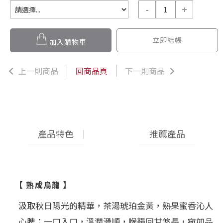
-
+
立即結帳
加入購物車
上一則商品
回商品頁
下一則商品
產品特色
推薦產品
【 熟成烏龍 】
汲取秋日陽光的精華，茶湯琥珀金黃，熟果蜜香沁人
心脾；一口入口，溫潤滑順，喉韻回甘悠長，宛如品