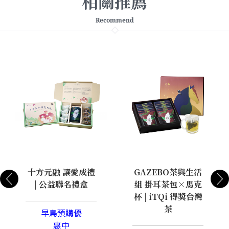
相關推薦
Recommend
十方元融 讓愛成禮
GAZEBO茶與生活
| 公益聯名禮盒
組 掛耳茶包×馬克
杯 | iTQi 得獎台灣
茶
早鳥預購優
惠中