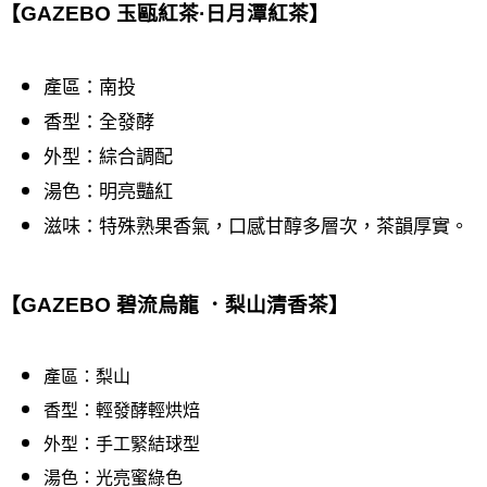
【
GAZEBO
玉甌紅茶·日月潭紅茶】
產區：南投
香型：全發酵
外型：綜合調配
湯色：明亮豔紅
滋味：特殊熟果香氣，口感甘醇多層次，茶韻厚實。
【
GAZEBO
碧流烏龍 ．梨山清香茶】
產區：梨山
香型：輕發酵輕烘焙
外型：手工緊結球型
湯色：光亮蜜綠色