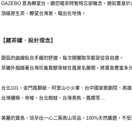
GAZEBO
意為瞭望台，願您喝茶時暫時忘卻雜念，猶如置身於
頂級原生茶，瞭望台灣景，喝出在地情。
【藏茶罐．設計理念】
圓弧的曲線貼合手握的舒適，每次開闔取茶都是從容自適。
茶罐外描繪著台灣珍禽異獸穿梭在風景名勝間，將寶島豐富多
台北
101
、金門風獅爺、阿里山小火車、台中國家歌劇院、高雄
台灣獼猴、帝雉、台北樹蛙、台灣黑熊、鳳蝶等
…
美麗的寶島，培孕出一心二葉高山茶品，
100%
天然嚴選，不受