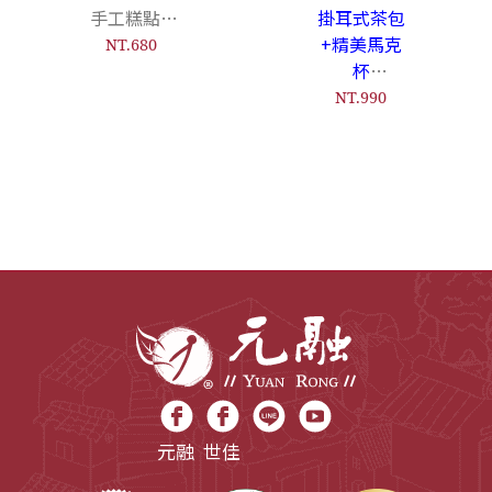
手工糕點&
掛耳式茶包
台灣高山茶
+精美馬克
NT.680
杯
馬年限定包
NT.990
裝
元融
世佳