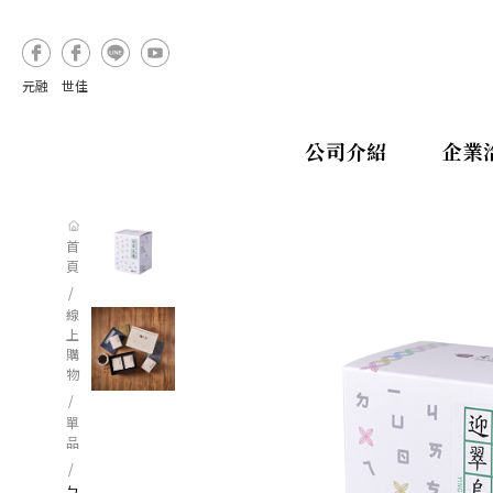
元融
世佳
公司介紹
企業
首
頁
線
上
購
物
單
品
ㄅ