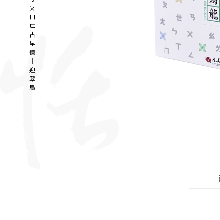
ㄆ
ㄇ
ㄈ
古
早
憶
｜
迎
翠
烏
龍