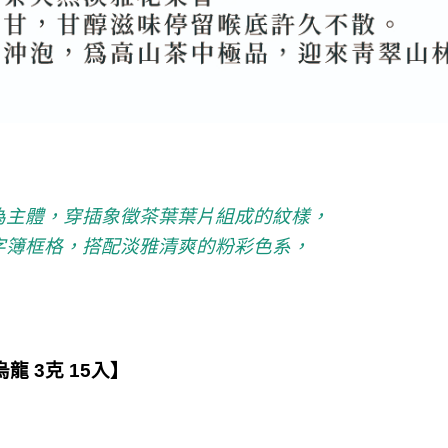
為主體，穿插象徵茶葉葉片組成的紋樣，
字簿框格，搭配淡雅清爽的粉彩色系，
龍 3克 15入
】