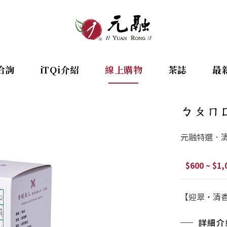
洽詢
iTQi介紹
線上購物
茶誌
最
ㄅㄆㄇ
元融特選．
$600 ~ $1,
【迎翠‧清香
詳細介