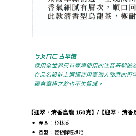
ㄅㄆㄇㄈ 古早憶
採用全世界只有臺灣使用的注音符號做
在品名設計上選擇使用臺灣人熟悉的習
蘊含童趣之餘也不失質感。
【迎翠．清香烏龍 150克】/
【迎翠．清香烏
產區 ：杉林溪
香型 ：輕發酵輕烘焙