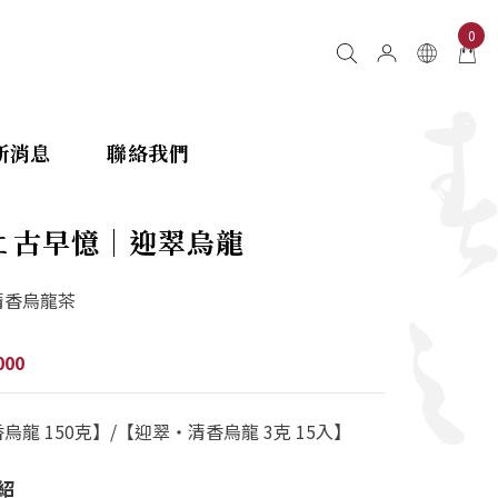
0
新消息
聯絡我們
ㄈ古早憶｜迎翠烏龍
清香烏龍茶
000
烏龍 150克】/【迎翠‧清香烏龍 3克 15入】
紹