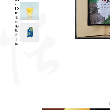
ZE
BO
碧
流
烏
龍-
散
茶
｜
尊
爵
灰
｜i
TQi
三
星
得
獎
台
灣
茶