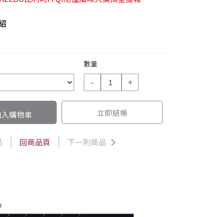
紹
數量
-
+
立即結帳
入購物車
品
回商品頁
下一則商品
品