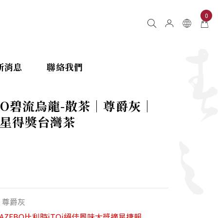
0
新消息
聯絡我們
BO碧流烏龍-散茶｜尊爵灰｜
 三星得獎台灣茶
‧尊爵灰
AZEBO比利時iTQi絕佳風味大獎摘星捷報