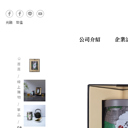
元融
世佳
公司介紹
企業
首
頁
線
上
購
物
單
品
GA