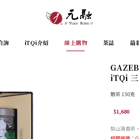
洽詢
iTQi介紹
線上購物
茶誌
最
GAZE
iTQi
散茶 150克
$1,680
梨山清香茶
相關報導：G